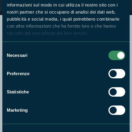
informazioni sul modo in cui utilizza il nostro sito con i
nostri partner che si occupano di analisi dei dati web,
pubblicità e social media, i quali potrebbero combinarle
con altre informazioni che ha fornito loro o che hanno
Segui i nostri social ufficiali
raccolto dal suo utilizzo dei loro servizi.
Selezione
Necessari
del
consenso
Naviga nel sito
Preferenze
Aree Protette
Itinerari
Statistiche
News e appuntamenti
Enti di gestione
Marketing
Natura
Punti di interesse