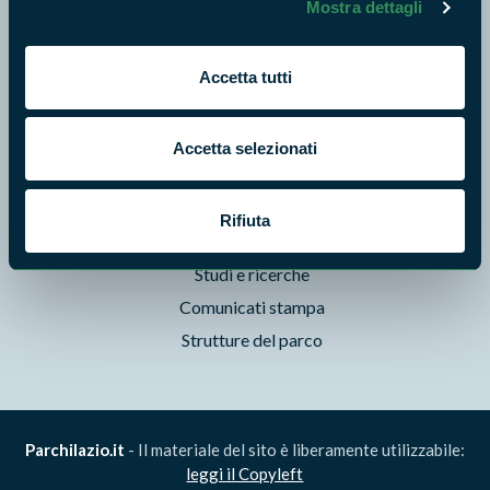
Mostra dettagli
Storie
Foto e Video
Pubblicazioni
Accetta tutti
Prodotti Natura in Campo
Aziende Natura in Campo
Accetta selezionati
Programmi e progetti
Cartografie
Rifiuta
Avvisi e bandi
Studi e ricerche
Comunicati stampa
Strutture del parco
Parchilazio.it
- Il materiale del sito è liberamente utilizzabile:
leggi il Copyleft