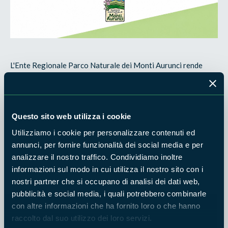
L'Ente Regionale Parco Naturale dei Monti Aurunci rende
noto che è stato pubblicato l'Avviso pubblico per la
manifestazione di interesse finalizzata alla costituzione di un
elenco di operatori economici per l'affidamento del servizio di
Questo sito web utilizza i cookie
manutenzione del parco automezzi dell'Ente.
Utilizziamo i cookie per personalizzare contenuti ed
L'iniziativa è finalizzata alla formazione di un elenco di
annunci, per fornire funzionalità dei social media e per
operatori economici qualificati cui l'Ente potrà rivolgersi per
analizzare il nostro traffico. Condividiamo inoltre
l'eventuale affidamento di interventi di manutenzione
informazioni sul modo in cui utilizza il nostro sito con i
ordinaria e straordinaria dei veicoli in dotazione, nel rispetto
nostri partner che si occupano di analisi dei dati web,
della normativa vigente in materia di contratti pubblici.
pubblicità e social media, i quali potrebbero combinarle
con altre informazioni che ha fornito loro o che hanno
Possono presentare manifestazione di interesse gli operatori
raccolto dal suo utilizzo dei loro servizi.
economici in possesso dei requisiti indicati nell'avviso,