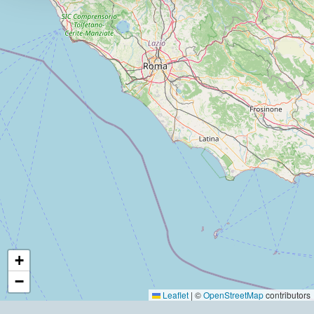
+
−
Leaflet
|
©
OpenStreetMap
contributors