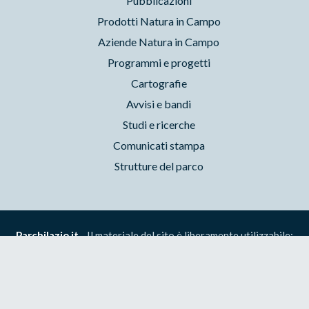
Pubblicazioni
Prodotti Natura in Campo
Aziende Natura in Campo
Programmi e progetti
Cartografie
Avvisi e bandi
Studi e ricerche
Comunicati stampa
Strutture del parco
Parchilazio.it
- Il materiale del sito è liberamente utilizzabile:
leggi il Copyleft
Accessibilità
Privacy
Cookie
Preferenze
Contatti
Credits
Area riservata