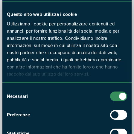
Questo sito web utilizza i cookie
Utilizziamo i cookie per personalizzare contenuti ed
annunci, per fornire funzionalità dei social media e per
analizzare il nostro traffico. Condividiamo inoltre
Il 6 giugno 2026 Castelnuovo Parano ospita il Festival del
informazioni sul modo in cui utilizza il nostro sito con i
Folklore, un appuntamento dedicato alle tradizioni popolari
nostri partner che si occupano di analisi dei dati web,
con sfilate, esibizioni di gruppi folkloristici, degustazioni di
pubblicità e social media, i quali potrebbero combinarle
prodotti tipici e stand gastronomici. Un'occasione di incontro
con altre informazioni che ha fornito loro o che hanno
e valorizzazione del patrimonio culturale locale promossa
raccolto dal suo utilizzo dei loro servizi.
dalla XIX Comunità Montana L'Arco degli Aurunci, dal Comune
di Castelnuovo Parano e dal Parco Naturale dei Monti
Selezione
Necessari
Aurunci.
del
consenso
Preferenze
Statistiche