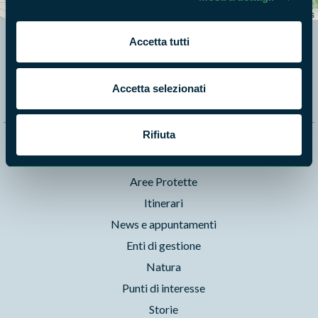
−
Leaflet
|
©
OpenStreetMap
contributors
Accetta tutti
Segui i nostri social ufficiali
Accetta selezionati
Rifiuta
Naviga nel sito
Aree Protette
Itinerari
News e appuntamenti
Enti di gestione
Natura
Punti di interesse
Storie