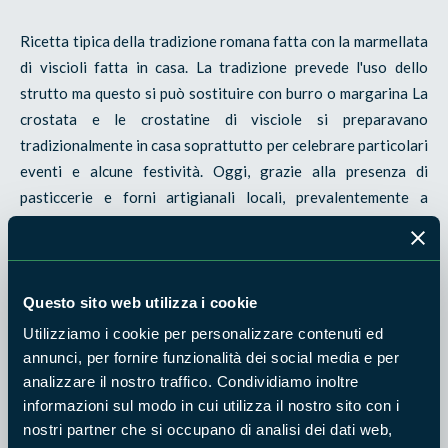
Ricetta tipica della tradizione romana fatta con la marmellata
di viscioli fatta in casa. La tradizione prevede l'uso dello
strutto ma questo si può sostituire con burro o margarina La
crostata e le crostatine di visciole si preparavano
tradizionalmente in casa soprattutto per celebrare particolari
eventi e alcune festività. Oggi, grazie alla presenza di
pasticcerie e forni artigianali locali, prevalentemente a
conduzione familiare, è garantita la presenza sul mercato del
prodotto ogni giorno.
Gli ingredienti base sono: uova di cui ogni 9 uova 1 intero,
Questo sito web utilizza i cookie
zucchero, strutto, buccia di limone grattugiato, farina, e
Utilizziamo i cookie per personalizzare contenuti ed
soprattutto marmellata di visciole che conferisce al dolce un
annunci, per fornire funzionalità dei social media e per
sapore leggermente acidulo.
analizzare il nostro traffico. Condividiamo inoltre
informazioni sul modo in cui utilizza il nostro sito con i
Ricette
nostri partner che si occupano di analisi dei dati web,