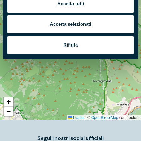
Accetta tutti
Accetta selezionati
Rifiuta
+
−
Leaflet
|
©
OpenStreetMap
contributors
Segui i nostri social ufficiali