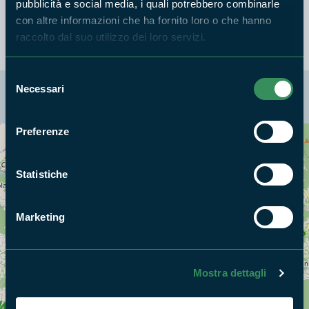
Crostata di visciole
pubblicità e social media, i quali potrebbero combinarle
con altre informazioni che ha fornito loro o che hanno
raccolto dal suo utilizzo dei loro servizi.
Selezione
Necessari
La mappa di Parchilazio.it
del
consenso
Preferenze
Cerca nella mappa
OPZIONI
Statistiche
Marketing
Mostra dettagli