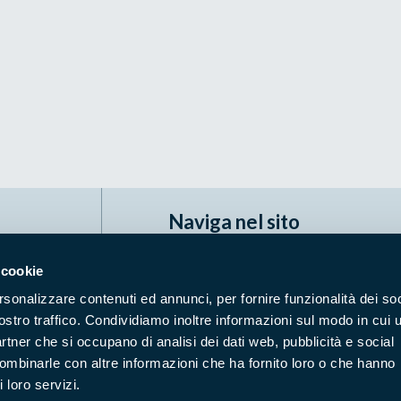
Naviga nel sito
Aree Protette
Itin
 cookie
Enti di gestione
Nat
rsonalizzare contenuti ed annunci, per fornire funzionalità dei soc
Storie
Foto
ostro traffico. Condividiamo inoltre informazioni sul modo in cui u
partner che si occupano di analisi dei dati web, pubblicità e social
Prodotti Natura in Campo
Azi
combinarle con altre informazioni che ha fornito loro o che hanno
Cartografie
Avvi
 loro servizi.