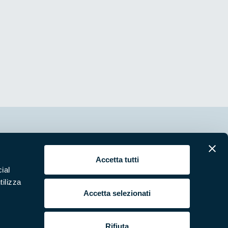
erari
News e appuntamenti
Accetta tutti
ura
Punti di interesse
ial
 e Video
Pubblicazioni
tilizza
Accetta selezionati
ende Natura in Campo
Programmi e progetti
si e bandi
Studi e ricerche
Rifiuta