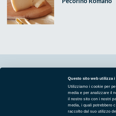
Pecorino Romano
Segui i nostri social ufficiali
Questo sito web utilizza i
Utilizziamo i cookie per pe
media e per analizzare il n
il nostro sito con i nostri 
media, i quali potrebbero 
raccolto dal suo utilizzo dei