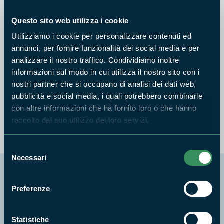
Questo sito web utilizza i cookie
Utilizziamo i cookie per personalizzare contenuti ed
PARCO MONTI AUSONI E LAGO DI FONDI
annunci, per fornire funzionalità dei social media e per
Progetto Life-Fagesos
analizzare il nostro traffico. Condividiamo inoltre
informazioni sul modo in cui utilizza il nostro sito con i
Anno
2022
nostri partner che si occupano di analisi dei dati web,
Biodiversità e Geodiversità
pubblicità e social media, i quali potrebbero combinarle
con altre informazioni che ha fornito loro o che hanno
raccolto dal suo utilizzo dei loro servizi.
Selezione
Necessari
del
consenso
Segui i nostri social ufficiali
Preferenze
Statistiche