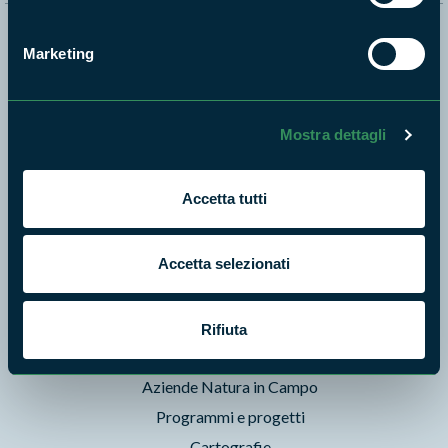
Naviga nel sito
Marketing
Aree Protette
Itinerari
Mostra dettagli
News e appuntamenti
Enti di gestione
Accetta tutti
Natura
Punti di interesse
Accetta selezionati
Storie
Foto e Video
Pubblicazioni
Rifiuta
Prodotti Natura in Campo
Aziende Natura in Campo
Programmi e progetti
Cartografie