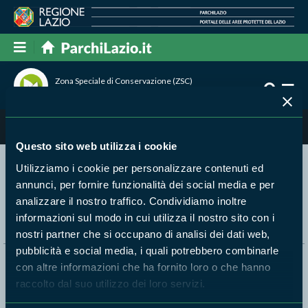
Zona Speciale di Conservazione (ZSC)
Monte S. Angelo
Natura
Questo sito web utilizza i cookie
Utilizziamo i cookie per personalizzare contenuti ed
Segui i nostri social ufficiali
annunci, per fornire funzionalità dei social media e per
analizzare il nostro traffico. Condividiamo inoltre
informazioni sul modo in cui utilizza il nostro sito con i
nostri partner che si occupano di analisi dei dati web,
pubblicità e social media, i quali potrebbero combinarle
Naviga nel sito
con altre informazioni che ha fornito loro o che hanno
raccolto dal suo utilizzo dei loro servizi.
Aree Protette