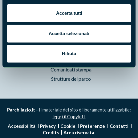
Pubblicazioni
Accetta tutti
Prodotti Natura in Campo
Aziende Natura in Campo
Programmi e progetti
Accetta selezionati
Cartografie
Avvisi e bandi
Rifiuta
Studi e ricerche
Comunicati stampa
Strutture del parco
Parchilazio.it
- Il materiale del sito è liberamente utilizzabile:
leggi il Copyleft
Accessibilità
Privacy
Cookie
Preferenze
Contatti
Credits
Area riservata