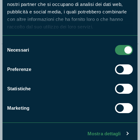
nostri partner che si occupano di analisi dei dati web,
pubblicità e social media, i quali potrebbero combinarle
Segui i nostri social ufficiali
con altre informazioni che ha fornito loro o che hanno
raccolto dal suo utilizzo dei loro servizi.
Selezione
Necessari
del
Naviga nel sito
consenso
Preferenze
Aree Protette
Itinerari
News e appuntamenti
Statistiche
Enti di gestione
Natura
Marketing
Punti di interesse
Storie
Mostra dettagli
Foto e Video