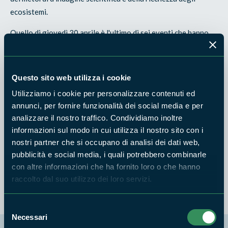
ecosistemi.
Quello di giovedì 30 aprile è l'ultimo di sei eventi che hanno
coinvolto un pubblico veramente eterogeneo e in cui si è
parlato di rocce, cristalli coloratissimi, animali e funghi dalle
forme più curiose. In alcune attività siamo andati
Questo sito web utilizza i cookie
direttamente "in campo" a cercare campioni. Questa volta
Utilizziamo i cookie per personalizzare contenuti ed
saremo nel capoluogo, in Biblioteca, per un'attività più "calma"
annunci, per fornire funzionalità dei social media e per
ma non meno interessante. Non mancate!
analizzare il nostro traffico. Condividiamo inoltre
informazioni sul modo in cui utilizza il nostro sito con i
INFORMAZIONI
nostri partner che si occupano di analisi dei dati web,
Partecipazione gratuita, informazioni al 338 4914088
pubblicità e social media, i quali potrebbero combinarle
(meglio se whatsapp o sms).
con altre informazioni che ha fornito loro o che hanno
raccolto dal suo utilizzo dei loro servizi.
Selezione
Necessari
del