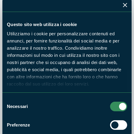
Fogliano (Ronciglione, Vt): appuntamento alle ore 9.45
presso il punto di incontro:
https://maps.app.goo.gl/v8zbMHYeT2Yhyn9f9
Questo sito web utilizza i cookie
Per raggiungere la località è necessario prendere la strada
non asfaltata SP88 il cui imbocco si trova al Km 2.329 della
Utilizziamo i cookie per personalizzare contenuti ed
SP87 in Località Casaletto a Ronciglione, di fronte al
annunci, per fornire funzionalità dei social media e per
analizzare il nostro traffico. Condividiamo inoltre
fontanile posto in prossimità dell'incrocio:
informazioni sul modo in cui utilizza il nostro sito con i
https://www.mapsview.net/@casale+longinotti
nostri partner che si occupano di analisi dei dati web,
Lasciaremo le auto sul piazzale posto all’imbocco della strada
pubblicità e social media, i quali potrebbero combinarle
che sale per Monte Fogliano e, dopo un chilometro,
con altre informazioni che ha fornito loro o che hanno
raggiungeremo il luogo dove si svolgerà il bagno di foresta.
raccolto dal suo utilizzo dei loro servizi.
Il percorso lungo il quale effettueremo il bagno di foresta è
lungo circa 1,4 km ed il dislivello è minimo (complessivamente
Selezione
Necessari
60m). A questo vanno aggiunti i circa 2 km necessari a
del
consenso
raggiungerlo e tornare.
ATTENZIONE
: Sono obbligatorie calzature con suola tipo
Preferenze
carrarmato ed abbigliamento comodo, scorta d'acqua