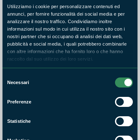
Utilizziamo i cookie per personalizzare contenuti ed
Info e prenotazioni:
Tel: 3396017485 - 3396019678
annunci, per fornire funzionalità dei social media e per
Email: geoarche10@gmail.com
analizzare il nostro traffico. Condividiamo inoltre
informazioni sul modo in cui utilizza il nostro sito con i
nostri partner che si occupano di analisi dei dati web,
Prenotazione obbligatoria
si
pubblicità e social media, i quali potrebbero combinarle
con altre informazioni che ha fornito loro o che hanno
raccolto dal suo utilizzo dei loro servizi.
Appuntamento
: ore 9.30 ingresso Bosco macchia grande,
Manziana (Roma)
Selezione
Necessari
del
consenso
Quota di partecipazione:
10€ bambini sotto i 6 anni di età
Preferenze
grastis
Statistiche
Partecipanti
: minimo 5 massimo max