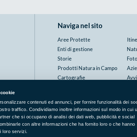
Naviga nel sito
Aree Protette
Itin
Enti di gestione
Nat
Storie
Foto
Prodotti Natura in Campo
Azi
Cartografie
Avvi
Comunicati stampa
Stru
 cookie
rsonalizzare contenuti ed annunci, per fornire funzionalità dei soc
Accessibilità
Privacy
ggi il Copyleft
ostro traffico. Condividiamo inoltre informazioni sul modo in cui u
partner che si occupano di analisi dei dati web, pubblicità e social
combinarle con altre informazioni che ha fornito loro o che hanno
 loro servizi.