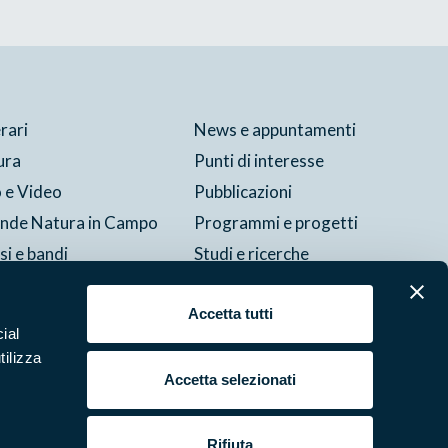
erari
News e appuntamenti
ura
Punti di interesse
 e Video
Pubblicazioni
ende Natura in Campo
Programmi e progetti
si e bandi
Studi e ricerche
tture del parco
Accetta tutti
ial
Cookie
Preferenze
Contatti
Credits
Area riservata
tilizza
Accetta selezionati
Rifiuta