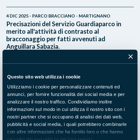
4 DIC 2025 - PARCO BRACCIANO - MARTIGNANO
Precisazioni del Servizio Guardiaparco in
merito all'attività di contrasto al
bracconaggio per fatti avvenuti ad
Anguillara Sabazia.
18 NOV 2025 - PARCO BRACCIANO - MARTIGNANO
Bracconaggio, sequestro e denuncia dei
Questo sito web utilizza i cookie
Guardiaparco di Bracciano-Martignano
Utilizziamo i cookie per personalizzare contenuti ed
annunci, per fornire funzionalità dei social media e per
analizzare il nostro traffico. Condividiamo inoltre
25 AGO 2025 - PARCO BRACCIANO - MARTIGNANO
informazioni sul modo in cui utilizza il nostro sito con i
Campeggio abusivo e guida fuori strada:
nostri partner che si occupano di analisi dei dati web,
sanzioni nel Parco Bracciano-Martignano
pubblicità e social media, i quali potrebbero combinarle
con altre informazioni che ha fornito loro o che hanno
24 FEB 2025 - PARCO BRACCIANO - MARTIGNANO
raccolto dal suo utilizzo dei loro servizi.