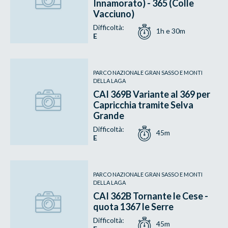
Innamorato) - 365 (Colle
Vacciuno)
Difficoltà:
1h e 30m
E
PARCO NAZIONALE GRAN SASSO E MONTI
DELLA LAGA
CAI 369B Variante al 369 per
Capricchia tramite Selva
Grande
Difficoltà:
45m
E
PARCO NAZIONALE GRAN SASSO E MONTI
DELLA LAGA
CAI 362B Tornante le Cese -
quota 1367 le Serre
Difficoltà:
45m