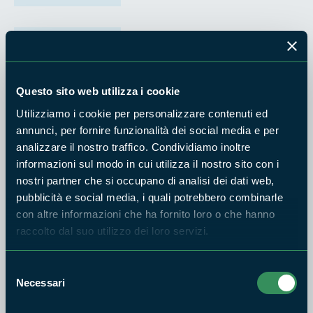
PARCO NAZIONALE GRAN SASSO E MONTI
DELLA LAGA
CAI 359 Villa san Cipriano -
Campotosto
Questo sito web utilizza i cookie
Difficoltà:
Utilizziamo i cookie per personalizzare contenuti ed
5h e 30m
EE
annunci, per fornire funzionalità dei social media e per
analizzare il nostro traffico. Condividiamo inoltre
informazioni sul modo in cui utilizza il nostro sito con i
nostri partner che si occupano di analisi dei dati web,
PARCO NAZIONALE GRAN SASSO E MONTI
pubblicità e social media, i quali potrebbero combinarle
DELLA LAGA
con altre informazioni che ha fornito loro o che hanno
CAI 364 Villa San Cipriano -
Ponte Rionero Cornillo Nuovo
raccolto dal suo utilizzo dei loro servizi.
- Rifugio Le Serre - Sorgenti
del Tronto
Selezione
Difficoltà:
Necessari
4h
del
EE
consenso