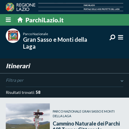
Parco Nazionale
Gran Sasso e Monti della
Laga
Itinerari
Filtra per
Risultati trovati:
58
PARCO NAZIONALE GRAN SASSO E MONTI
DELLA LAGA
Cammino Naturale dei Parchi