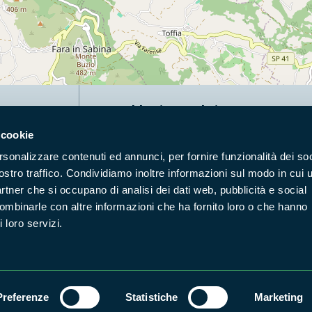
Naviga nel sito
 cookie
Aree Protette
Itin
rsonalizzare contenuti ed annunci, per fornire funzionalità dei soc
Enti di gestione
Nat
ostro traffico. Condividiamo inoltre informazioni sul modo in cui u
Storie
Foto
partner che si occupano di analisi dei dati web, pubblicità e social
Prodotti Natura in Campo
Azi
combinarle con altre informazioni che ha fornito loro o che hanno
 loro servizi.
Cartografie
Avvi
Comunicati stampa
Stru
Preferenze
Statistiche
Marketing
Accessibilità
Privacy
ggi il Copyleft