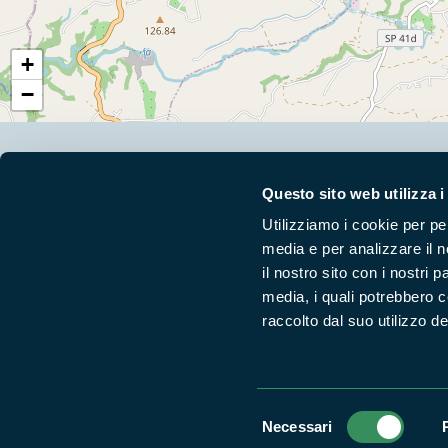
+
−
Segui i nostri social ufficiali
Questo sito web utilizza i
Utilizziamo i cookie per pe
media e per analizzare il n
il nostro sito con i nostri 
media, i quali potrebbero 
raccolto dal suo utilizzo dei
Selezione
Necessari
Parchilazio.it
- Il materiale del sito è liberamente utilizzabile:
le
del