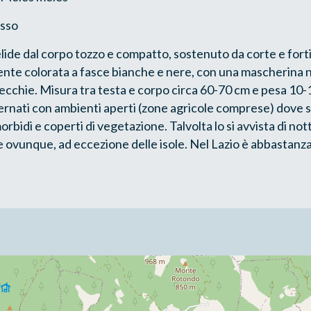
sso
elide dal corpo tozzo e compatto, sostenuto da corte e fort
mente colorata a fasce bianche e nere, con una mascherina 
ecchie. Misura tra testa e corpo circa 60-70 cm e pesa 10-1
ernati con ambienti aperti (zone agricole comprese) dove sc
rbidi e coperti di vegetazione. Talvolta lo si avvista di not
te ovunque, ad eccezione delle isole. Nel Lazio è abbastanza