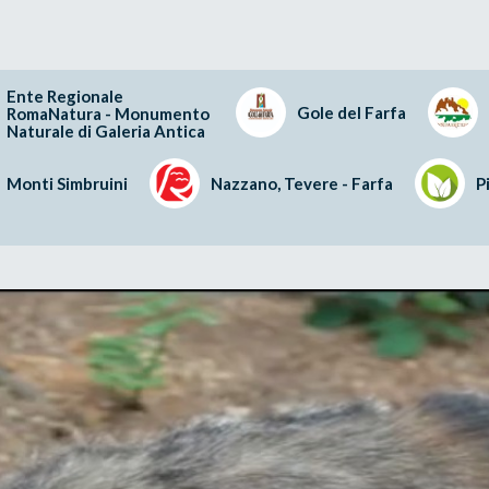
Ente Regionale
Gole del Farfa
RomaNatura - Monumento
Naturale di Galeria Antica
Monti Simbruini
Nazzano, Tevere - Farfa
P