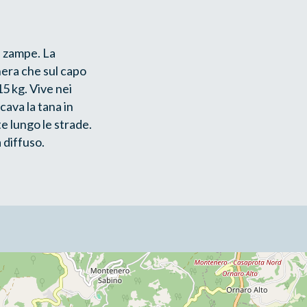
i zampe. La
nera che sul capo
5 kg. Vive nei
ava la tana in
te lungo le strade.
 diffuso.