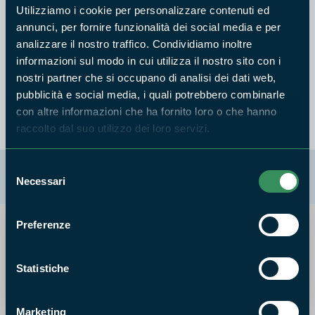
Utilizziamo i cookie per personalizzare contenuti ed
benedettino che frequentava questi luoghi.
annunci, per fornire funzionalità dei social media e per
Tecnicamente la “Cattedrale” è un hum, cioè un rilievo
analizzare il nostro traffico. Condividiamo inoltre
residuale di calcare che si erge sul fondo di un piano carsico.
informazioni sul modo in cui utilizza il nostro sito con i
Nella piana di Camposoriano si ergono numerosi hum; sono il
nostri partner che si occupano di analisi dei dati web,
risultato dell’intenso carsismo che modella tutta l’area.
pubblicità e social media, i quali potrebbero combinarle
con altre informazioni che ha fornito loro o che hanno
raccolto dal suo utilizzo dei loro servizi.
Selezione
La mappa di Parchilazio.it
Necessari
del
consenso
Preferenze
Cerca nella mappa
OPZIONI
Statistiche
Marketing