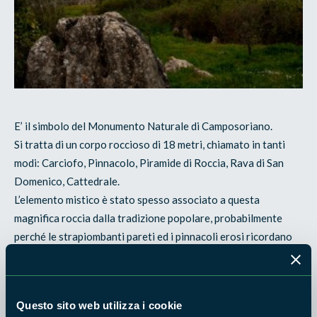
E’ il simbolo del Monumento Naturale di Camposoriano.
Si tratta di un corpo roccioso di 18 metri, chiamato in tanti
modi: Carciofo, Pinnacolo, Piramide di Roccia, Rava di San
Domenico, Cattedrale.
L’elemento mistico è stato spesso associato a questa
magnifica roccia dalla tradizione popolare, probabilmente
perché le strapiombanti pareti ed i pinnacoli erosi ricordano
nel complesso le torri di una cattedrale gotica. Resti di antichi
mattoni che chiudono una nicchia naturale indicano inoltre la
sede di una immagine votiva. La dedica della Rava a San
Questo sito web utilizza i cookie
Domenico è stata data, a quanto sembra, da un monaco