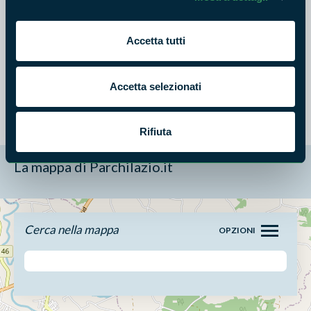
Avviso pubblico allegato n. 02
Avviso pubblico allegato n. 03
Accetta tutti
IN QUESTO ARTICOLO SI PARLA DI:
Accetta selezionati
Ente Parco Monti Ausoni e Lago di Fondi
Rifiuta
La mappa di Parchilazio.it
Cerca nella mappa
OPZIONI