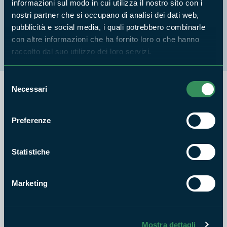
informazioni sul modo in cui utilizza il nostro sito con i
Monti Ausoni meridionali
nostri partner che si occupano di analisi dei dati web,
pubblicità e social media, i quali potrebbero combinarle
con altre informazioni che ha fornito loro o che hanno
Sugherete di S. Vito e Valle Marina
raccolto dal suo utilizzo dei loro servizi.
Selezione
Necessari
del
AVVISO PUBBLICO
consenso
Ripubbicazione per la presentazione di Manifestazioni di
Preferenze
interesse da parte di soggetti privati per la concessione di
contributi per la manutenzione dell’area verde denominata
“Villa Demetriana” sita in Fondi alla Località San Magno, ai
Statistiche
sensi della L.R. n.° 9 legge regionale 14 agosto 2017, n. 9,
concernente: “Incentivi per la manutenzione di aree verdi da
Marketing
parte dei cittadini” per la durata di ventiquattro mesi.
Avviso pubblico allegato n. 01
Mostra dettagli