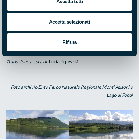
Accetta tutti
and birds for their nesting. The Preserve holds a great
variety of nature environments each characterized from a
very important biodiversity. Many typical wetland bird
Accetta selezionati
species are on the territory such as herons, ducks, hawks and
owls. along with many animal and fish species.
Rifiuta
Traduzione a cura di
Lucia Trpevski
Foto archivio Ente Parco Naturale Regionale Monti Ausoni e
Lago di Fondi