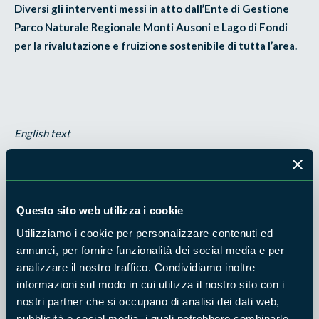
Diversi gli interventi messi in atto dall’Ente di Gestione
Parco Naturale Regionale Monti Ausoni e Lago di Fondi
per la rivalutazione e fruizione sostenibile di tutta l’area.
English text
Nature Preserve of the Lake of Canterno
The Nature Preserve is located northeast off the province of
Frosinone, on the southern slopes of the Ernici Mountains at
Questo sito web utilizza i cookie
720 meters asl, a surface of 1.834 hectares including the
Utilizziamo i cookie per personalizzare contenuti ed
communes of Ferentino, Trivigliano, Fumone, Fiuggi and
annunci, per fornire funzionalità dei social media e per
Torre Cajetani. The Lake of Canterno is located in the heart
analizzare il nostro traffico. Condividiamo inoltre
of the Preserve, a basin of approximately 2 square
informazioni sul modo in cui utilizza il nostro sito con i
nostri partner che si occupano di analisi dei dati web,
kilometers. At the beginning of 1800, this area was a farmed
pubblicità e social media, i quali potrebbero combinarle