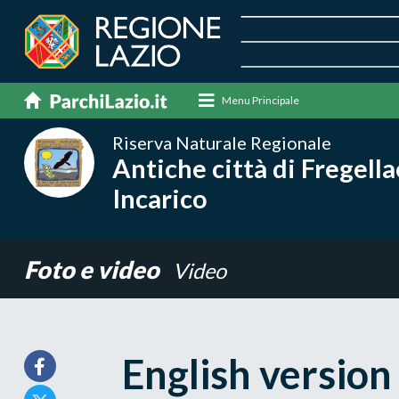
Menu Principale
Riserva Naturale Regionale
Antiche città di Fregell
Incarico
Foto e video
Video
English versio