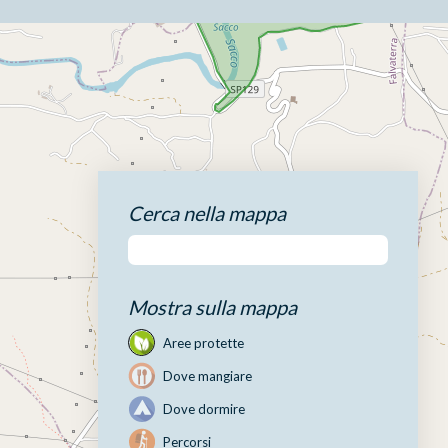
Cerca nella mappa
Mostra sulla mappa
Aree protette
Dove mangiare
Dove dormire
Percorsi