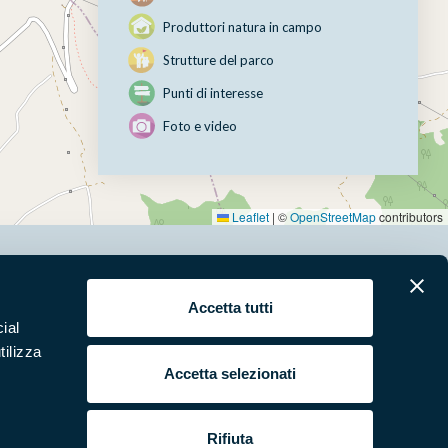
Produttori natura in campo
Strutture del parco
Punti di interesse
Foto e video
Leaflet
|
©
OpenStreetMap
contributors
erari
News e appuntamenti
Accetta tutti
ial
ura
Punti di interesse
tilizza
 e Video
Pubblicazioni
Accetta selezionati
ende Natura in Campo
Programmi e progetti
si e bandi
Studi e ricerche
Rifiuta