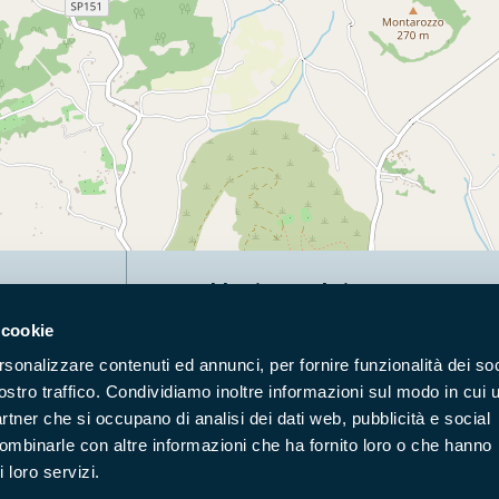
Naviga nel sito
 cookie
Aree Protette
Itin
rsonalizzare contenuti ed annunci, per fornire funzionalità dei soc
Enti di gestione
Nat
ostro traffico. Condividiamo inoltre informazioni sul modo in cui u
Storie
Foto
partner che si occupano di analisi dei dati web, pubblicità e social
Prodotti Natura in Campo
Azi
combinarle con altre informazioni che ha fornito loro o che hanno
 loro servizi.
Cartografie
Avvi