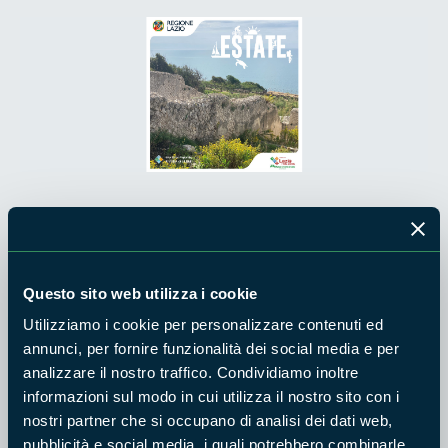
A proposito di Mamurra... Itinerario guidato teatralizzato
nell’area archeologica di Gianola.
Mercoledì 6 Agosto ore 18:45 e 19:15 - Gianola (Formia).
Questo sito web utilizza i cookie
Utilizziamo i cookie per personalizzare contenuti ed
Un’affascinante
visita guidata
teatralizzata, in cui i visitatori,
annunci, per fornire funzionalità dei social media e per
accompagnati da narratori in antichi costumi romani,
analizzare il nostro traffico. Condividiamo inoltre
vivranno una vera e propria esperienza immersiva nello
informazioni sul modo in cui utilizza il nostro sito con i
spettacolare contesto archeologico della Villa di Mamurra, e
nostri partner che si occupano di analisi dei dati web,
verranno a conoscenza del personaggio L. Vitruvio Mamurra
pubblicità e social media, i quali potrebbero combinarle