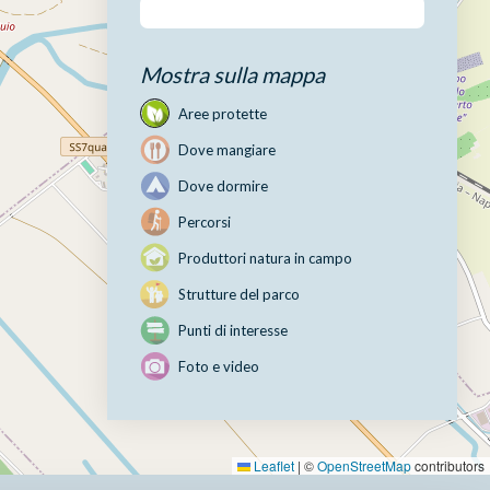
Mostra sulla mappa
Aree protette
Dove mangiare
Dove dormire
Percorsi
Produttori natura in campo
Strutture del parco
Punti di interesse
Foto e video
Leaflet
|
©
OpenStreetMap
contributors