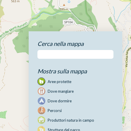
Cerca nella mappa
Mostra sulla mappa
Aree protette
Dove mangiare
Dove dormire
Percorsi
Produttori natura in campo
Strutture del parco