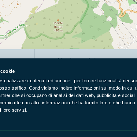
Naviga nel sito
 cookie
Aree Protette
Itin
rsonalizzare contenuti ed annunci, per fornire funzionalità dei soc
Enti di gestione
Nat
ostro traffico. Condividiamo inoltre informazioni sul modo in cui u
Storie
Foto
partner che si occupano di analisi dei dati web, pubblicità e social
Prodotti Natura in Campo
Azi
combinarle con altre informazioni che ha fornito loro o che hanno
 loro servizi.
Cartografie
Avvi
Comunicati stampa
Stru