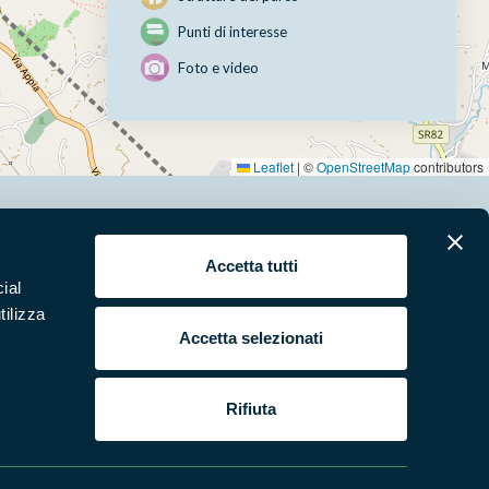
Punti di interesse
Foto e video
Leaflet
|
©
OpenStreetMap
contributors
erari
News e appuntamenti
Accetta tutti
ial
ura
Punti di interesse
tilizza
 e Video
Pubblicazioni
Accetta selezionati
ende Natura in Campo
Programmi e progetti
si e bandi
Studi e ricerche
Rifiuta
tture del parco