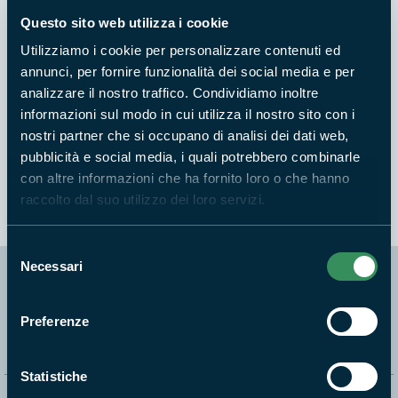
Questo sito web utilizza i cookie
Utilizziamo i cookie per personalizzare contenuti ed
annunci, per fornire funzionalità dei social media e per
Ragazzi del liceo di Cassino (Fr)
analizzare il nostro traffico. Condividiamo inoltre
partecipano attivamente al
informazioni sul modo in cui utilizza il nostro sito con i
progetto "Ossigeno" curato dal
nostri partner che si occupano di analisi dei dati web,
Parco Monti Ausoni
pubblicità e social media, i quali potrebbero combinarle
con altre informazioni che ha fornito loro o che hanno
raccolto dal suo utilizzo dei loro servizi.
Selezione
Necessari
del
consenso
Segui i nostri social ufficiali
Preferenze
Statistiche