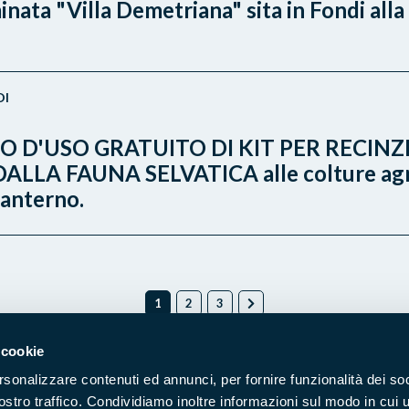
ata "Villa Demetriana" sita in Fondi alla 
DI
 D'USO GRATUITO DI KIT PER RECINZI
A FAUNA SELVATICA alle colture agrarie
Canterno.
1
2
3
 cookie
rsonalizzare contenuti ed annunci, per fornire funzionalità dei soc
Naviga nel sito
ostro traffico. Condividiamo inoltre informazioni sul modo in cui u