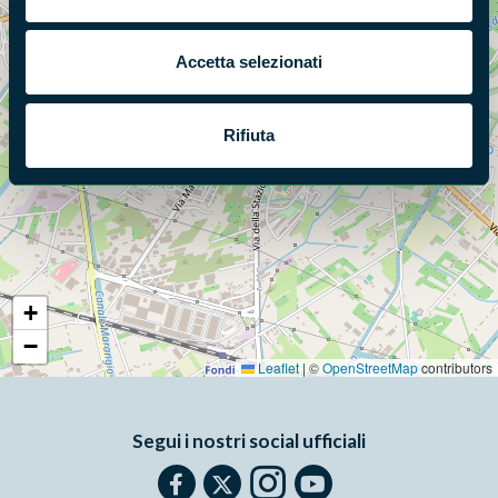
Accetta selezionati
Rifiuta
+
−
Leaflet
|
©
OpenStreetMap
contributors
Segui i nostri social ufficiali