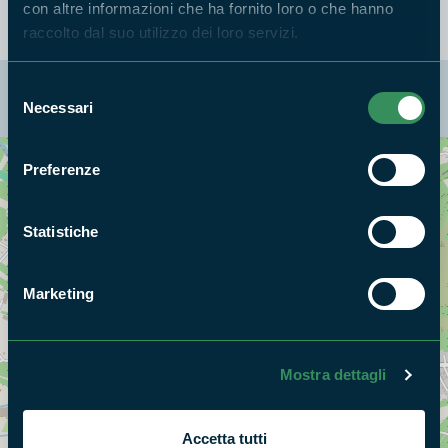
Video Parco Monti Ausoni
con altre informazioni che ha fornito loro o che hanno
raccolto dal suo utilizzo dei loro servizi.
Selezione
La mappa di Parchilazio.it
Necessari
del
consenso
Preferenze
Cerca nella mappa
OPZIONI
Statistiche
Marketing
Mostra dettagli
Accetta tutti