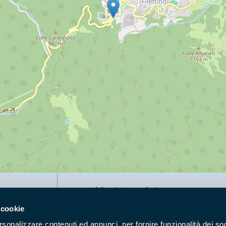
Naviga nel sito
 cookie
Aree Protette
Itin
rsonalizzare contenuti ed annunci, per fornire funzionalità dei soc