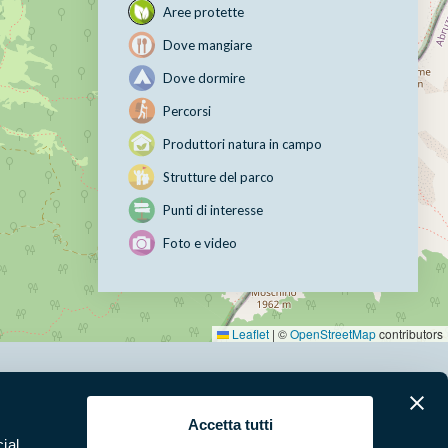
Aree protette
Dove mangiare
Dove dormire
Percorsi
Produttori natura in campo
Strutture del parco
Punti di interesse
Foto e video
Leaflet
|
©
OpenStreetMap
contributors
erari
News e appuntamenti
Accetta tutti
ial