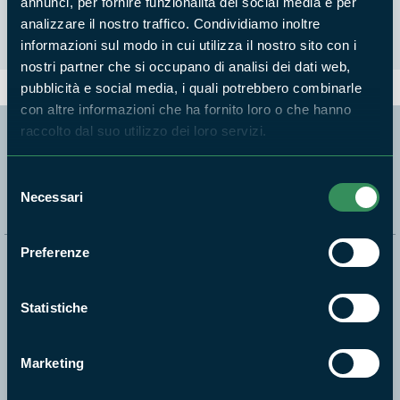
annunci, per fornire funzionalità dei social media e per
analizzare il nostro traffico. Condividiamo inoltre
informazioni sul modo in cui utilizza il nostro sito con i
nostri partner che si occupano di analisi dei dati web,
pubblicità e social media, i quali potrebbero combinarle
con altre informazioni che ha fornito loro o che hanno
raccolto dal suo utilizzo dei loro servizi.
Segui i nostri social ufficiali
Selezione
Necessari
del
consenso
Preferenze
Naviga nel sito
Aree Protette
Statistiche
Itinerari
News e appuntamenti
Marketing
Enti di gestione