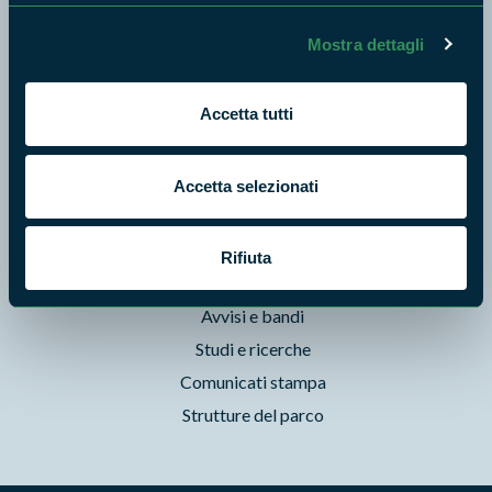
Natura
Mostra dettagli
Punti di interesse
Storie
Accetta tutti
Foto e Video
Pubblicazioni
Prodotti Natura in Campo
Accetta selezionati
Aziende Natura in Campo
Programmi e progetti
Rifiuta
Cartografie
Avvisi e bandi
Studi e ricerche
Comunicati stampa
Strutture del parco