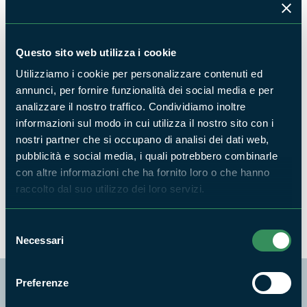
40 anni di Parco dei Monti Simbruini - attività e
strutture
Questo sito web utilizza i cookie
Utilizziamo i cookie per personalizzare contenuti ed
annunci, per fornire funzionalità dei social media e per
analizzare il nostro traffico. Condividiamo inoltre
informazioni sul modo in cui utilizza il nostro sito con i
nostri partner che si occupano di analisi dei dati web,
pubblicità e social media, i quali potrebbero combinarle
con altre informazioni che ha fornito loro o che hanno
Parco dei Monti Simbruini: 40 anni sulle ali della
raccolto dal suo utilizzo dei loro servizi.
bellezza
Selezione
Necessari
del
consenso
Preferenze
Segui i nostri social ufficiali