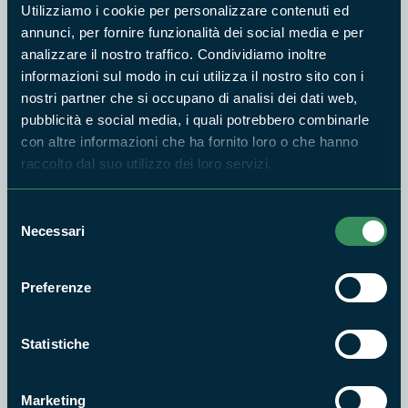
Utilizziamo i cookie per personalizzare contenuti ed
annunci, per fornire funzionalità dei social media e per
analizzare il nostro traffico. Condividiamo inoltre
informazioni sul modo in cui utilizza il nostro sito con i
nostri partner che si occupano di analisi dei dati web,
pubblicità e social media, i quali potrebbero combinarle
con altre informazioni che ha fornito loro o che hanno
raccolto dal suo utilizzo dei loro servizi.
Il percorso iniziando da
Monterosi
è per circa 3 km su asfalto
Selezione
e percorre
Via degli Uccelletti
. Poi inizia la parte sterrata
Necessari
del
con fondo battuto e ampio per il primo tratto per poi passare
consenso
ad un sentiero sempre battuto ma un poco più stretto. Dopo
aver attraversato una strada asfaltata (Via di Fonte termini)
Preferenze
si arriva ad un passaggio sottobosco molto carino
(denominato “
Fossaccio
”) per arrivare poi in loc. Malpasso da
Statistiche
dove è possibile ammirare il golfo di Trevignano romano con
bellissimi affacci sul
lago
.
Marketing