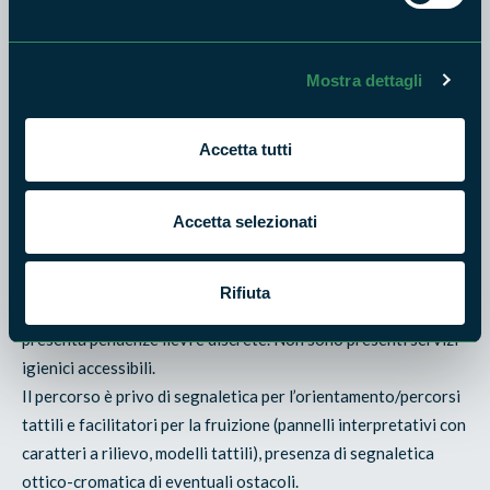
L’ultimo tratto presenti alcuni punti molto scoscesi con
presenza di pietre sul percorso.
Si raccomanda agli amanti della mountain bike di procedere
Mostra dettagli
sempre con cautela soprattutto in discesa in quanto il
percorso è frequentato anche dagli amanti del trekking e dei
Accetta tutti
cavalli.
Accessibilità*:
il percorso per lunghi tratti è con fondo
Accetta selezionati
compatto e battuto e per altri tratti leggermente sconnesso
dovuto agli scoli delle acque. Lungo il percorso non ci sono
sedute, strettoie e non c’è possibilità di rifornimento di acqua.
Rifiuta
E’ bene fare rifornimento prima della partenza. Il percorso
presenta pendenze lievi e discrete. Non sono presenti servizi
igienici accessibili.
Il percorso è privo di segnaletica per l’orientamento/percorsi
tattili e facilitatori per la fruizione (pannelli interpretativi con
caratteri a rilievo, modelli tattili), presenza di segnaletica
ottico-cromatica di eventuali ostacoli.