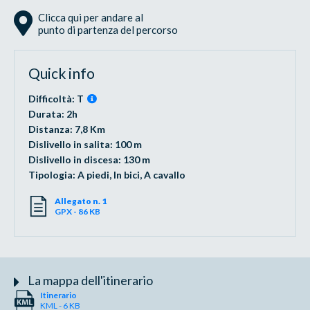
Clicca qui per andare al
punto di partenza del percorso
Quick info
Difficoltà: T
Durata: 2h
Distanza: 7,8 Km
Dislivello in salita: 100 m
Dislivello in discesa: 130 m
Tipologia: A piedi, In bici, A cavallo
Allegato n. 1
GPX - 86 KB
La mappa dell'itinerario
Itinerario
KML - 6 KB