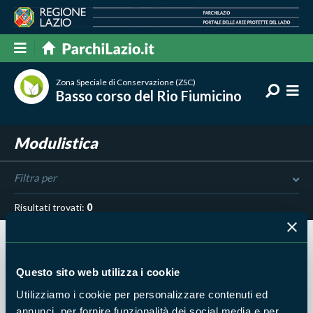
Zona Speciale di Conservazione (ZSC)
Basso corso del Rio Fiumicino
Modulistica
Filtra per
Risultati trovati:
0
Questo sito web utilizza i cookie
Utilizziamo i cookie per personalizzare contenuti ed
Nessun risultato trovato
annunci, per fornire funzionalità dei social media e per