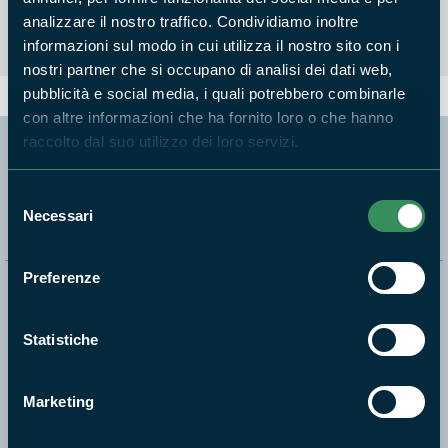
analizzare il nostro traffico. Condividiamo inoltre
informazioni sul modo in cui utilizza il nostro sito con i
nostri partner che si occupano di analisi dei dati web,
pubblicità e social media, i quali potrebbero combinarle
con altre informazioni che ha fornito loro o che hanno
raccolto dal suo utilizzo dei loro servizi.
Segui i nostri social ufficiali
Selezione
Necessari
del
consenso
Preferenze
Naviga nel sito
Statistiche
Aree Protette
Itinerari
Marketing
News e appuntamenti
Enti di gestione