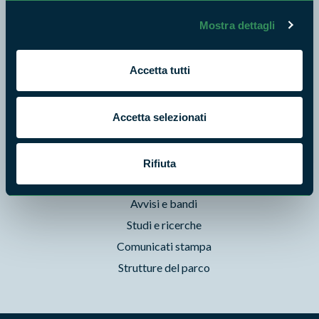
Natura
Mostra dettagli
Punti di interesse
Storie
Accetta tutti
Foto e Video
Pubblicazioni
Accetta selezionati
Prodotti Natura in Campo
Aziende Natura in Campo
Programmi e progetti
Rifiuta
Cartografie
Avvisi e bandi
Studi e ricerche
Comunicati stampa
Strutture del parco