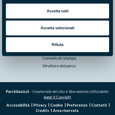
Pubblicazioni
Accetta tutti
Prodotti Natura in Campo
Aziende Natura in Campo
Programmi e progetti
Accetta selezionati
Cartografie
Avvisi e bandi
Rifiuta
Studi e ricerche
Comunicati stampa
Strutture del parco
Parchilazio.it
- Il materiale del sito è liberamente utilizzabile:
leggi il Copyleft
Accessibilità
Privacy
Cookie
Preferenze
Contatti
Credits
Area riservata