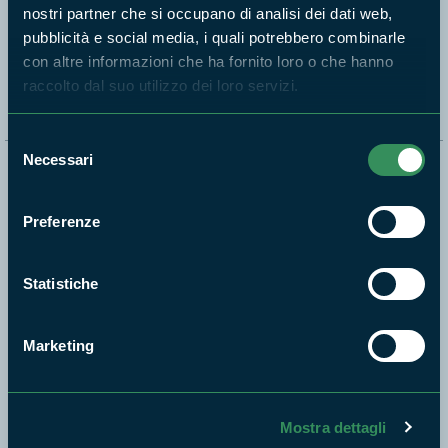
nostri partner che si occupano di analisi dei dati web,
pubblicità e social media, i quali potrebbero combinarle
Segui i nostri social ufficiali
con altre informazioni che ha fornito loro o che hanno
raccolto dal suo utilizzo dei loro servizi.
Selezione
Necessari
del
Naviga nel sito
consenso
Preferenze
Aree Protette
Itinerari
News e appuntamenti
Statistiche
Enti di gestione
Natura
Marketing
Punti di interesse
Storie
Mostra dettagli
Foto e Video