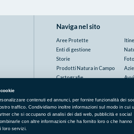
Naviga nel sito
Aree Protette
Itin
Enti di gestione
Nat
Storie
Foto
Prodotti Natura in Campo
Azi
Cartografie
Avvi
Comunicati stampa
Stru
 cookie
rsonalizzare contenuti ed annunci, per fornire funzionalità dei soc
ostro traffico. Condividiamo inoltre informazioni sul modo in cui u
Accessibilità
Privacy
ggi il Copyleft
partner che si occupano di analisi dei dati web, pubblicità e social
combinarle con altre informazioni che ha fornito loro o che hanno
 loro servizi.