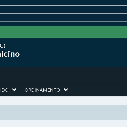
C)
micino
ODO
ORDINAMENTO