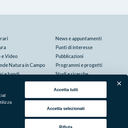
erari
News e appuntamenti
ura
Punti di interesse
 e Video
Pubblicazioni
ende Natura in Campo
Programmi e progetti
si e bandi
Studi e ricerche
tture del parco
Accetta tutti
ial
tilizza
Cookie
Preferenze
Contatti
Credits
Area riservata
Accetta selezionati
Rifiuta