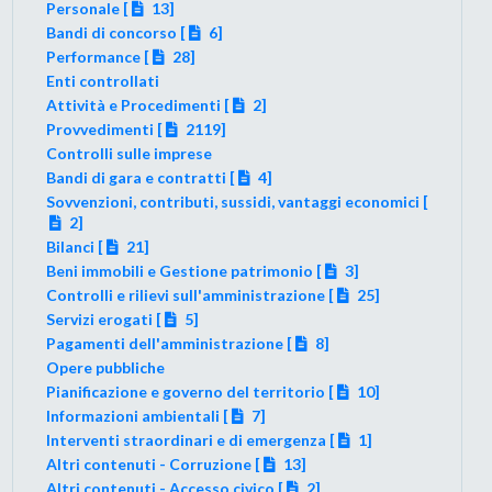
Personale [
13]
Bandi di concorso [
6]
Performance [
28]
Enti controllati
Attività e Procedimenti [
2]
Provvedimenti [
2119]
Controlli sulle imprese
Bandi di gara e contratti [
4]
Sovvenzioni, contributi, sussidi, vantaggi economici [
2]
Bilanci [
21]
Beni immobili e Gestione patrimonio [
3]
Controlli e rilievi sull'amministrazione [
25]
Servizi erogati [
5]
Pagamenti dell'amministrazione [
8]
Opere pubbliche
Pianificazione e governo del territorio [
10]
Informazioni ambientali [
7]
Interventi straordinari e di emergenza [
1]
Altri contenuti - Corruzione [
13]
Altri contenuti - Accesso civico [
2]