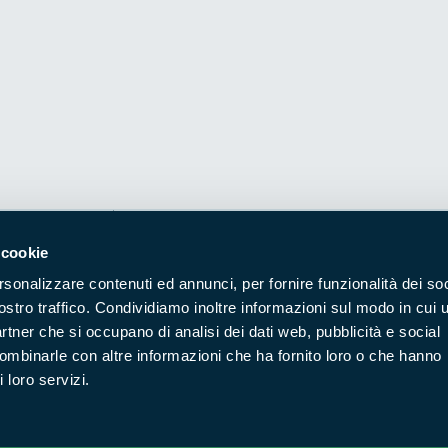
Naviga nel sito
 cookie
rsonalizzare contenuti ed annunci, per fornire funzionalità dei soc
Aree Protette
Itin
ostro traffico. Condividiamo inoltre informazioni sul modo in cui u
Enti di gestione
Nat
partner che si occupano di analisi dei dati web, pubblicità e social
Storie
Foto
combinarle con altre informazioni che ha fornito loro o che hanno
 loro servizi.
Prodotti Natura in Campo
Azi
Cartografie
Avvi