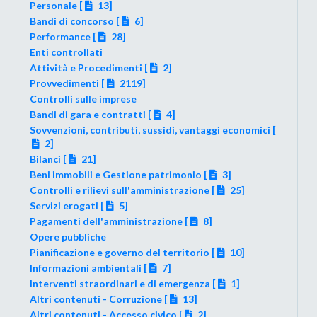
Personale [
13]
Bandi di concorso [
6]
Performance [
28]
Enti controllati
Attività e Procedimenti [
2]
Provvedimenti [
2119]
Controlli sulle imprese
Bandi di gara e contratti [
4]
Sovvenzioni, contributi, sussidi, vantaggi economici [
2]
Bilanci [
21]
Beni immobili e Gestione patrimonio [
3]
Controlli e rilievi sull'amministrazione [
25]
Servizi erogati [
5]
Pagamenti dell'amministrazione [
8]
Opere pubbliche
Pianificazione e governo del territorio [
10]
Informazioni ambientali [
7]
Interventi straordinari e di emergenza [
1]
Altri contenuti - Corruzione [
13]
Altri contenuti - Accesso civico [
2]