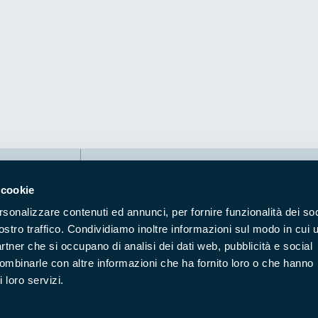
Naviga nel sito
 cookie
Aree Protette
Itin
rsonalizzare contenuti ed annunci, per fornire funzionalità dei soc
Enti di gestione
Nat
ostro traffico. Condividiamo inoltre informazioni sul modo in cui u
partner che si occupano di analisi dei dati web, pubblicità e social
Storie
Foto
combinarle con altre informazioni che ha fornito loro o che hanno
Prodotti Natura in Campo
Azi
 loro servizi.
Cartografie
Avvi