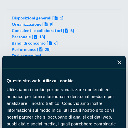
Disposizioni generali [
1]
Organizzazione [
9]
Consulenti e collaboratori [
6]
Personale [
13]
Bandi di concorso [
6]
Performance [
28]
Enti controllati
Attività e Procedimenti [
2]
Provvedimenti [
2119]
Controlli sulle imprese
Questo sito web utilizza i cookie
Bandi di gara e contratti [
4]
Sovvenzioni, contributi, sussidi, vantaggi economici [
Utilizziamo i cookie per personalizzare contenuti ed
2]
annunci, per fornire funzionalità dei social media e per
Bilanci [
21]
analizzare il nostro traffico. Condividiamo inoltre
Beni immobili e Gestione patrimonio [
3]
informazioni sul modo in cui utilizza il nostro sito con i
Controlli e rilievi sull'amministrazione [
25]
nostri partner che si occupano di analisi dei dati web,
Servizi erogati [
5]
Pagamenti dell'amministrazione [
8]
pubblicità e social media, i quali potrebbero combinarle