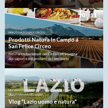
10
11
AGO
AGO
2026
2026
PARCO NAZIONALE CIRCEO
Prodotti Natura In Campo a
San Felice Circeo
Nel Parco nazionale del Circeo all'insegna
dei sapori e dei profumi del territorio
UN VIAGGIO ALLA SCOPERTA DELLA BELLEZZA
DELLA NATURA DEL LAZIO
Vlog "Lazio uomo e natura"