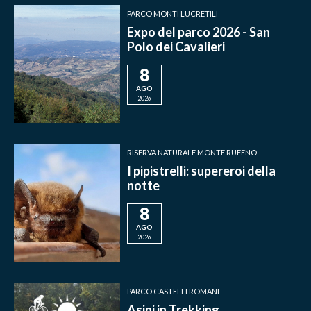
PARCO MONTI LUCRETILI
Expo del parco 2026 - San
Polo dei Cavalieri
8
AGO
2026
RISERVA NATURALE MONTE RUFENO
I pipistrelli: supereroi della
notte
8
AGO
2026
PARCO CASTELLI ROMANI
Asini in Trekking