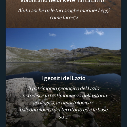
Aiuta anche tu le tartarughe marine! Leggi
come fare👈
I geositi del Lazio
Il patrimonio geologico del Lazio
custodisce la testimonianza della storia
geologica, geomorfologica e
paleontologica del territorio ed è la base
su …