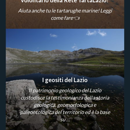
Aiuta anche tu le tartarughe marine! Leggi
come fare👈
I geositi del Lazio
Il patrimonio geologico del Lazio
custodisce la testimonianza della storia
geologica, geomorfologica e
paleontologica del territorio ed è la base
su …