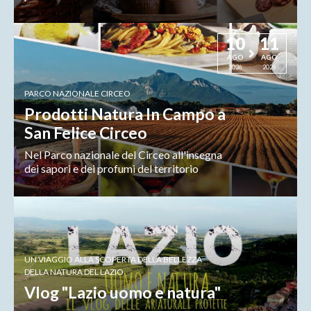
10
11
AGO
AGO
2026
2026
PARCO NAZIONALE CIRCEO
Prodotti Natura In Campo a
San Felice Circeo
Nel Parco nazionale del Circeo all'insegna
dei sapori e dei profumi del territorio
UN VIAGGIO ALLA SCOPERTA DELLA BELLEZZA
DELLA NATURA DEL LAZIO
Vlog "Lazio uomo e natura"