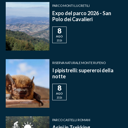
PARCO MONTI LUCRETILI
Expo del parco 2026 - San
Polo dei Cavalieri
8
AGO
2026
RISERVA NATURALE MONTE RUFENO
I pipistrelli: supereroi della
notte
8
AGO
2026
PARCO CASTELLI ROMANI
Asini in Trekking