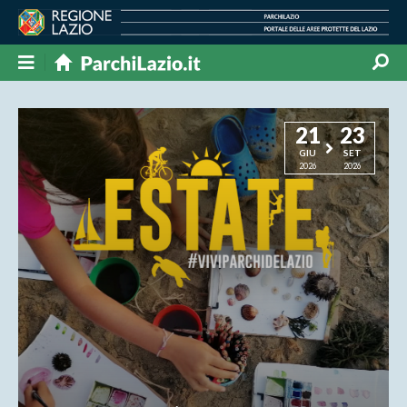
21
23
GIU
SET
2026
2026