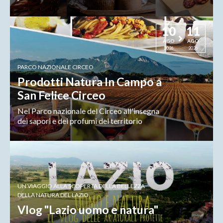
10
11
AGO
AGO
2026
2026
PARCO NAZIONALE CIRCEO
Prodotti Natura In Campo a
San Felice Circeo
Nel Parco nazionale del Circeo all'insegna
dei sapori e dei profumi del territorio
UN VIAGGIO ALLA SCOPERTA DELLA BELLEZZA
DELLA NATURA DEL LAZIO
Vlog "Lazio uomo e natura"