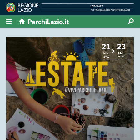
21
23
GIU
SET
2026
2026