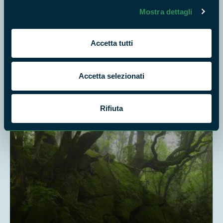
Escursioni
Mostra dettagli
Accetta tutti
Dove vuoi andare?
Accetta selezionati
Rifiuta