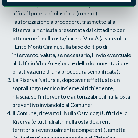
Il Comune, che è l'ente locale al quale la normativa
affida il potere di rilasciare (o meno)
l'autorizzazione a procedere, trasmette alla
Riserva la richiesta presentata dal cittadino per
ottenerne il nulla osta/parere VIncA (a sua volta
l'Ente Monti Cimini, sulla base del tipo di
intervento, valuta, se necessario, l'invio eventuale
all'Ufficio VIncA regionale della documentazione
o l'attivazione di una procedura semplificata);
La Riserva Naturale, dopo aver effettuato un
sopralluogo tecnico insieme al richiedente,
rilascia, se l'intervento è autorizzabile, il nulla osta
preventivo inviandolo al Comune;
Il Comune, ricevuto il Nulla Osta dagli Uffici della
Riserva (e tutti gli altri nulla osta degli enti
territoriali eventualmente competenti), emette
l’autorizzazione consegnandola al Cittadino.