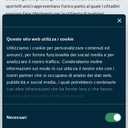
sportelli unici rappresentano l'unico punto al quale i cittadini
possono fare riferimento per la richiesta di qualsiasi
autorizzazione, ma anche per avere informazioni sulle
pratiche e procedure da seguire. È pertanto ad essi che il
cittadino deve presentare ogni istanza, fermo restando che
Questo sito web utilizza i cookie
anche agli Uffici dell'Ente Monti Cimini si possono richiedere
Utilizziamo i cookie per personalizzare contenuti ed
informazioni sulle procedure da seguire per il rilascio del nulla
annunci, per fornire funzionalità dei social media e per
osta necessario all'amministrazione comunale (assieme a
analizzare il nostro traffico. Condividiamo inoltre
quelli rilasciati da eventuali altre autorità) per concludere il
informazioni sul modo in cui utilizza il nostro sito con i
percorso autorizzativo.
nostri partner che si occupano di analisi dei dati web,
pubblicità e social media, i quali potrebbero combinarle
COME
con altre informazioni che ha fornito loro o che hanno
raccolto dal suo utilizzo dei loro servizi.
Come sopra delineato, la modulistica e la relativa
documentazione richiesta cambiano a seconda del tipo di
intervento. Non cambia invece l'iter burocratico per il rilascio
Selezione
Necessari
del
del nulla osta, che si sviluppa in
quattro fasi
, nelle quali il
consenso
cittadino è chiamato soltanto a presentare la domanda,