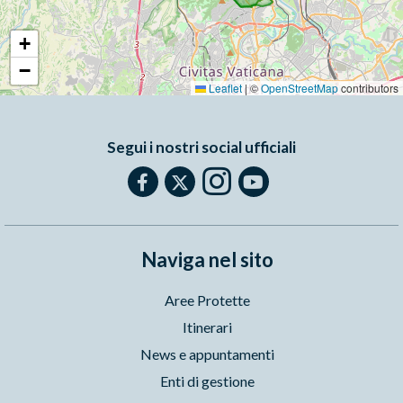
+
−
Leaflet
|
©
OpenStreetMap
contributors
Segui i nostri social ufficiali
Naviga nel sito
Aree Protette
Itinerari
News e appuntamenti
Enti di gestione