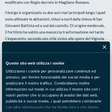
modificato con Regio decreto in Magliano Romano.
Il borgo è organizzato su due assi viari principali lungo i quali
sono allineate le abitazioni, chiusi a nord dalla chiesa di San
Giovanni Battista ed a sud dal castello. Di origine medievale,
il fortilizio ha subito una massiccia trasformazione nel tardo
Cinquecento, secondo uno stile vicino alle opere del Vignola.
Notevoli il portale bugnato d'ingresso, lo scalone
monumentale interno, i camini del piano nobile. Quanto a San
Giovanni Battista, anch'essa di origine medievale (XIV
Questo sito web utilizza i cookie
secolo), ha subito diversi rifacimenti. La facciata è del 1932,
mentre al Cinquecento risalgono gli affreschi conservati
Utilizziamo i cookie per personalizzare contenuti ed
annunci, per fornire funzionalità dei social media e per
nelle tre absidi interne, attribuiti ai fratelli Zuccari. La chiesa
analizzare il nostro traffico. Condividiamo inoltre
conserva anche gli affreschi (distaccati nel 1939) provenienti
informazioni sul modo in cui utilizza il nostro sito con i
dalla
Grotta dell'Angelo
situata poco fuori dell'abitato, che
nostri partner che si occupano di analisi dei dati web,
raffigurano Cristo tra gli Angeli ed alcune scene dell'infanzia
pubblicità e social media, i quali potrebbero combinarle
di Cristo.
con altre informazioni che ha fornito loro o che hanno