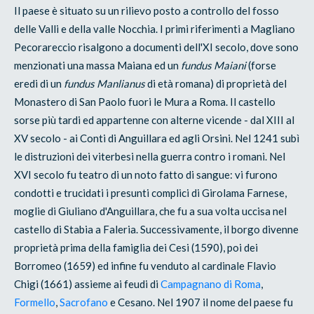
Il paese è situato su un rilievo posto a controllo del fosso
delle Valli e della valle Nocchia. I primi riferimenti a Magliano
Pecorareccio risalgono a documenti dell'XI secolo, dove sono
menzionati una massa Maiana ed un
fundus Maiani
(forse
eredi di un
fundus Manlianus
di età romana) di proprietà del
Monastero di San Paolo fuori le Mura a Roma. Il castello
sorse più tardi ed appartenne con alterne vicende - dal XIII al
XV secolo - ai Conti di Anguillara ed agli Orsini. Nel 1241 subì
le distruzioni dei viterbesi nella guerra contro i romani. Nel
XVI secolo fu teatro di un noto fatto di sangue: vi furono
condotti e trucidati i presunti complici di Girolama Farnese,
moglie di Giuliano d'Anguillara, che fu a sua volta uccisa nel
castello di Stabia a Faleria. Successivamente, il borgo divenne
proprietà prima della famiglia dei Cesi (1590), poi dei
Borromeo (1659) ed infine fu venduto al cardinale Flavio
Chigi (1661) assieme ai feudi di
Campagnano di Roma
,
Formello
,
Sacrofano
e Cesano. Nel 1907 il nome del paese fu