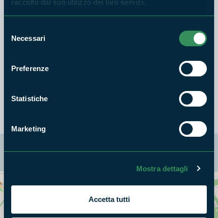
raccolto dal suo utilizzo dei loro servizi.
Cosa puoi trovare qui
Selezione
Necessari
del
consenso
Preferenze
ARCHEOLOGIA E ARTE
TRADIZIONE E FOLKLORE
Grotta dell'Angelo
Sagra della Pecora
Statistiche
Marketing
La mappa di Parchilazio.it
Mostra dettagli
Cerca nella mappa
OPZIONI
Accetta tutti