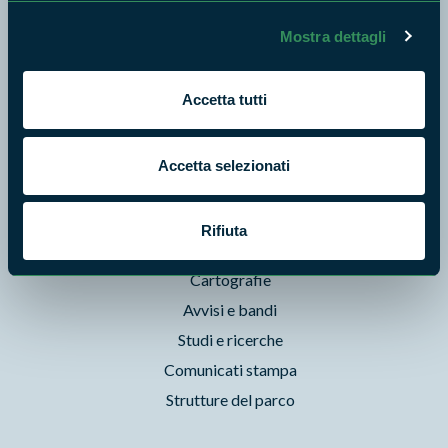
Enti di gestione
Mostra dettagli
Natura
Punti di interesse
Storie
Accetta tutti
Foto e Video
Pubblicazioni
Accetta selezionati
Prodotti Natura in Campo
Aziende Natura in Campo
Rifiuta
Programmi e progetti
Cartografie
Avvisi e bandi
Studi e ricerche
Comunicati stampa
Strutture del parco