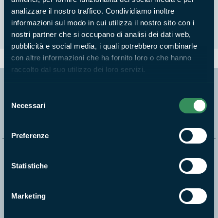
Nessun risultato trovato
analizzare il nostro traffico. Condividiamo inoltre
informazioni sul modo in cui utilizza il nostro sito con i
nostri partner che si occupano di analisi dei dati web,
pubblicità e social media, i quali potrebbero combinarle
con altre informazioni che ha fornito loro o che hanno
raccolto dal suo utilizzo dei loro servizi.
Segui i nostri social ufficiali
Selezione
Necessari
del
consenso
Preferenze
Naviga nel sito
Statistiche
Aree Protette
Itinerari
Marketing
News e appuntamenti