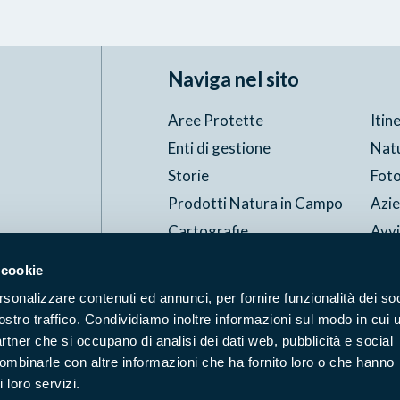
Naviga nel sito
Aree Protette
Itin
Enti di gestione
Nat
Storie
Foto
Prodotti Natura in Campo
Azi
Cartografie
Avvi
Comunicati stampa
Stru
 cookie
rsonalizzare contenuti ed annunci, per fornire funzionalità dei soc
ostro traffico. Condividiamo inoltre informazioni sul modo in cui u
Accessibilità
Privacy
ggi il Copyleft
partner che si occupano di analisi dei dati web, pubblicità e social
combinarle con altre informazioni che ha fornito loro o che hanno
 loro servizi.