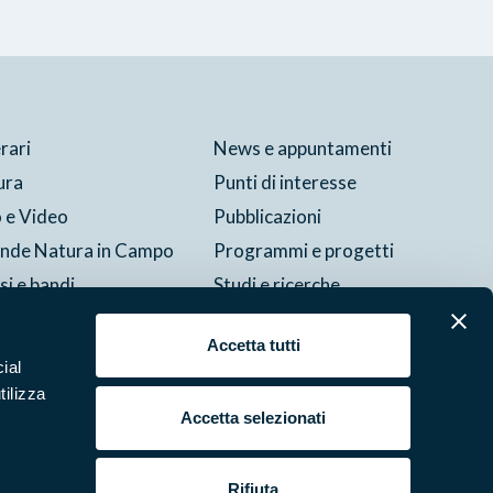
erari
News e appuntamenti
ura
Punti di interesse
 e Video
Pubblicazioni
ende Natura in Campo
Programmi e progetti
si e bandi
Studi e ricerche
tture del parco
Accetta tutti
ial
tilizza
Cookie
Preferenze
Contatti
Credits
Area riservata
Accetta selezionati
Rifiuta