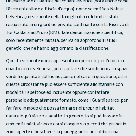
Un esemplare di Natrice dal collare elvetica (nota anche come
Biscia dal collare o Biscia d'acqua), nome scientifico Natrix
helvetica, un serpente della famiglia dei colubridi, è stato
recuperato in un giardino privato confinante con la Riserva di
Tor Caldara ad Anzio (RM). Tale denominazione scientifica,
solo recentemente mutata, deriva da approfonditi studi
genetici che ne hanno aggiornato la classificazione.
Questo serpente non rappresenta un pericolo per l’uomo in
quanto non è velenoso; può capitare che si introduca in spazi
verdi frequentati dall’uomo, come nel caso in questione, ed in
queste circostanze può essere sufficiente allontanarle con
modalità rispettose ed incruente oppure contattare
personale adeguatamente formato, come i Guardiaparco, per
far fare in modo che possa tornare nel proprio habitat
naturale, più sicuro e adatto. In genere, lo si può trovare in
ambienti umidi, vicino a corsi d’acqua sia piccoli che grandi in
zone aperte o boschive, sia pianeggianti che collinari ma