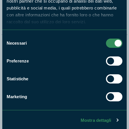
nostri partner che si occupano di analisi dei dati web,
pubblicità e social media, i quali potrebbero combinarle
Segui i nostri social ufficiali
con altre informazioni che ha fornito loro o che hanno
raccolto dal suo utilizzo dei loro servizi.
Selezione
Necessari
Naviga nel sito
del
consenso
Aree Protette
Preferenze
Itinerari
News e appuntamenti
Statistiche
Enti di gestione
Natura
Marketing
Punti di interesse
Storie
Foto e Video
Mostra dettagli
Pubblicazioni