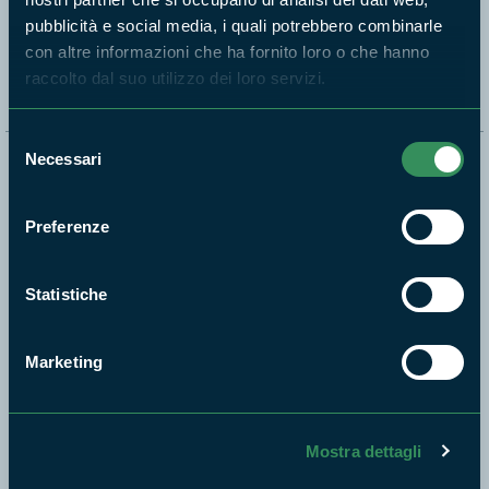
pubblicità e social media, i quali potrebbero combinarle
Segui i nostri social ufficiali
con altre informazioni che ha fornito loro o che hanno
raccolto dal suo utilizzo dei loro servizi.
Selezione
Necessari
del
Naviga nel sito
consenso
Aree Protette
Preferenze
Itinerari
News e appuntamenti
Statistiche
Enti di gestione
Natura
Marketing
Punti di interesse
Storie
Foto e Video
Mostra dettagli
Pubblicazioni