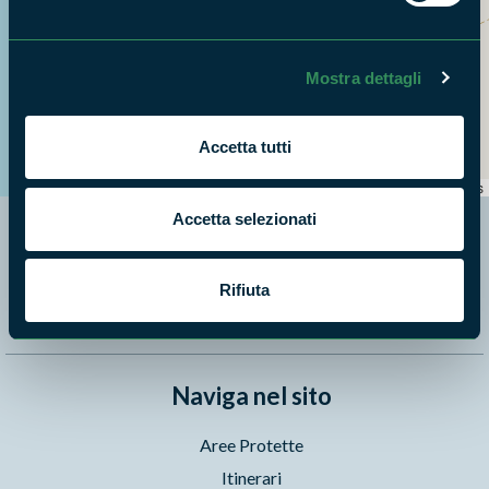
Mostra dettagli
+
Accetta tutti
−
Leaflet
|
©
OpenStreetMap
contributors
Accetta selezionati
Segui i nostri social ufficiali
Rifiuta
Naviga nel sito
Aree Protette
Itinerari