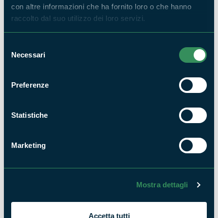
con altre informazioni che ha fornito loro o che hanno
raccolto dal suo utilizzo dei loro servizi.
Turismo lento nella terra delle Gravine
Selezione
NEWS
Necessari
del
consenso
Preferenze
Statistiche
Cammino Naturale dei Parchi, approvazione del
tracciato
Marketing
NEWS
Mostra dettagli
Accetta tutti