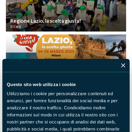
Regione Lazio, la scelta giusta!
STORIE
La Regione Lazio partecipa a "Fa' la cosa
giusta!", la più grande fiera italiana dedicata alla
Questo sito web utilizza i cookie
sostenibilità
APPUNTAMENTI
Utilizziamo i cookie per personalizzare contenuti ed
annunci, per fornire funzionalità dei social media e per
analizzare il nostro traffico. Condividiamo inoltre
informazioni sul modo in cui utilizza il nostro sito con i
nostri partner che si occupano di analisi dei dati web,
pubblicità e social media, i quali potrebbero combinarle