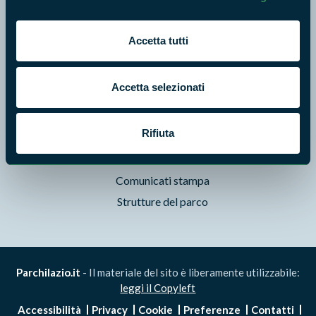
Foto e Video
Pubblicazioni
Accetta tutti
Prodotti Natura in Campo
Aziende Natura in Campo
Accetta selezionati
Programmi e progetti
Cartografie
Rifiuta
Avvisi e bandi
Studi e ricerche
Comunicati stampa
Strutture del parco
Parchilazio.it
- Il materiale del sito è liberamente utilizzabile:
leggi il Copyleft
Accessibilità
Privacy
Cookie
Preferenze
Contatti