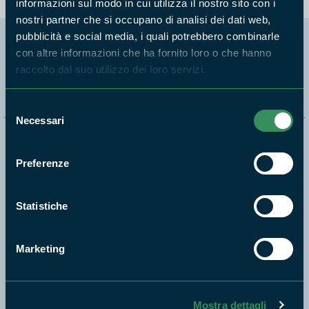
informazioni sul modo in cui utilizza il nostro sito con i
nostri partner che si occupano di analisi dei dati web,
pubblicità e social media, i quali potrebbero combinarle
con altre informazioni che ha fornito loro o che hanno
Segui i nostri social ufficiali
raccolto dal suo utilizzo dei loro servizi.
Selezione
Necessari
del
consenso
Naviga nel sito
Preferenze
Aree Protette
Itinerari
Statistiche
News e appuntamenti
Enti di gestione
Marketing
Natura
Punti di interesse
Storie
Mostra dettagli