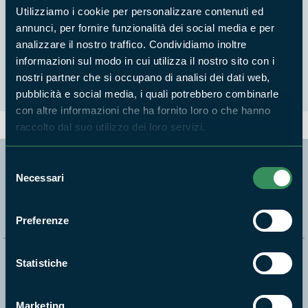
MOLA DI PISCOLI
Utilizziamo i cookie per personalizzare contenuti ed
Cartina Monumento naturale "Selva di
annunci, per fornire funzionalità dei social media e per
Paliano e Mola di Piscoli"
analizzare il nostro traffico. Condividiamo inoltre
informazioni sul modo in cui utilizza il nostro sito con i
nostri partner che si occupano di analisi dei dati web,
pubblicità e social media, i quali potrebbero combinarle
con altre informazioni che ha fornito loro o che hanno
raccolto dal suo utilizzo dei loro servizi.
Selezione
Segui i nostri social ufficiali
Necessari
del
consenso
Preferenze
Naviga nel sito
Statistiche
Aree Protette
Marketing