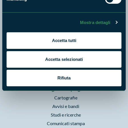
Itinerari
News e appuntamenti
Enti di gestione
Mostra dettagli
Natura
Punti di interesse
Accetta tutti
Storie
Foto e Video
Accetta selezionati
Pubblicazioni
Prodotti Natura in Campo
Rifiuta
Aziende Natura in Campo
Programmi e progetti
Cartografie
Avvisi e bandi
Studi e ricerche
Comunicati stampa